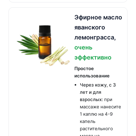
Эфирное масло
яванского
лемонграсса,
очень
эффективно
Простое
использование
Через кожу, с 3
лет и для
взрослых:
при
массаже нанесите
1 каплю на 4-9
капель
растительного
масла на