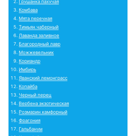
Грушанка пахучая
Комбава
Мята перечная
Тимьян чаберный
Лаванда заливное
Благородный лавр
Можжевельник
Кориандр
Имбирь
Яванский лемонграсс
Копайба
Черный перец
Вербена экзотическая
Розмарин камфорный
Фрагония
Гальбанум