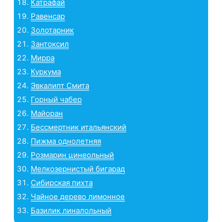
Катрафай
Равенсар
Золотарник
Зантоксил
Мирра
Куркума
Эвкалипт Смита
Горный чабер
Майоран
Бессмертник итальянский
Пижма однолетняя
Розмарин цинеольный
Мелкозернистый бигарад
Сибирская пихта
Чайное дерево лимонное
Базилик линалольный