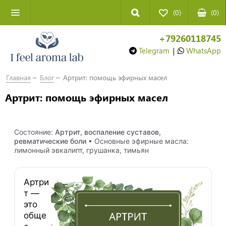
(0)
(
0
)
+79260118745
Telegram
|
WhatsApp
Главная
Блог
Артрит: помощь эфирных масел
Артрит: помощь эфирных масел
Состояние:
Артрит, воспаление суставов,
ревматические боли
• Основные эфирные масла:
лимонный эвкалипт, грушанка, тимьян
Артри
т —
это
обще