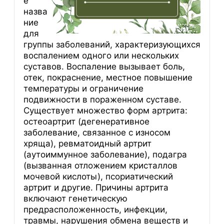
е
назва
ние
для
группы заболеваний, характеризующихся
воспалением одного или нескольких
суставов. Воспаление вызывает боль,
отек, покраснение, местное повышение
температуры и ограничение
подвижности в пораженном суставе.
Существует множество форм артрита:
остеоартрит (дегенеративное
заболевание, связанное с износом
хряща), ревматоидный артрит
(аутоиммунное заболевание), подагра
(вызванная отложением кристаллов
мочевой кислоты), псориатический
артрит и другие. Причины артрита
включают генетическую
предрасположенность, инфекции,
травмы, нарушения обмена веществ и