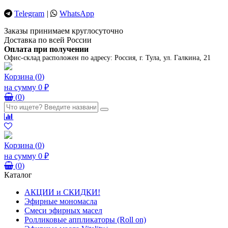
Telegram
|
WhatsApp
Заказы принимаем круглосуточно
Доставка по всей России
Оплата при получении
Офис-склад расположен по адресу:
Россия, г. Тула, ул. Галкина, 21
Корзина
(
0
)
на сумму
0 ₽
(
0
)
Корзина
(
0
)
на сумму
0 ₽
(
0
)
Каталог
АКЦИИ и СКИДКИ!
Эфирные мономасла
Смеси эфирных масел
Ролликовые аппликаторы (Roll on)