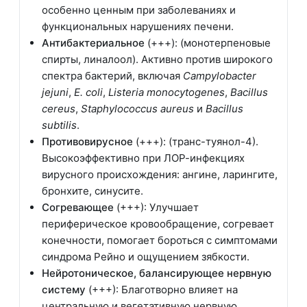
особенно ценным при заболеваниях и
функциональных нарушениях печени.
Антибактериальное
(+++): (монотерпеновые
спирты, линалоол). Активно против широкого
спектра бактерий, включая
Campylobacter
jejuni
,
E. coli
,
Listeria monocytogenes
,
Bacillus
cereus
,
Staphylococcus aureus
и
Bacillus
subtilis
.
Противовирусное
(+++): (транс-туянол-4).
Высокоэффективно при ЛОР-инфекциях
вирусного происхождения: ангине, ларингите,
бронхите, синусите.
Согревающее
(+++): Улучшает
периферическое кровообращение, согревает
конечности, помогает бороться с симптомами
синдрома Рейно и ощущением зябкости.
Нейротоническое, балансирующее нервную
систему
(+++): Благотворно влияет на
центральную и вегетативную нервную