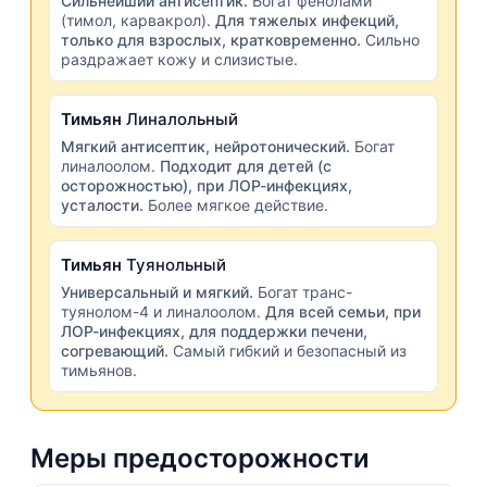
Сильнейший антисептик.
Богат фенолами
(тимол, карвакрол).
Для тяжелых инфекций,
только для взрослых, кратковременно.
Сильно
раздражает кожу и слизистые.
Тимьян
Линалольный
Мягкий антисептик, нейротонический.
Богат
линалоолом.
Подходит для детей (с
осторожностью), при ЛОР-инфекциях,
усталости.
Более мягкое действие.
Тимьян
Туянольный
Универсальный и мягкий.
Богат транс-
туянолом-4 и линалоолом.
Для всей семьи, при
ЛОР-инфекциях, для поддержки печени,
согревающий.
Самый гибкий и безопасный из
тимьянов.
Меры предосторожности