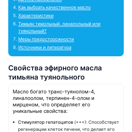
Как выбрать качественное масло
Характеристики
Тимьян тимольный, линалольный или
туянольный?
Меры предосторожности
Источники и литература
Свойства эфирного масла
тимьяна туянольного
Масло богато транс-туянолом-4,
линалоолом, терпинен-4-олом и
мирценом, что определяет его
уникальные свойства:
Стимулятор гепатоцитов
(+++): Способствует
регенерации клеток печени, что делает его