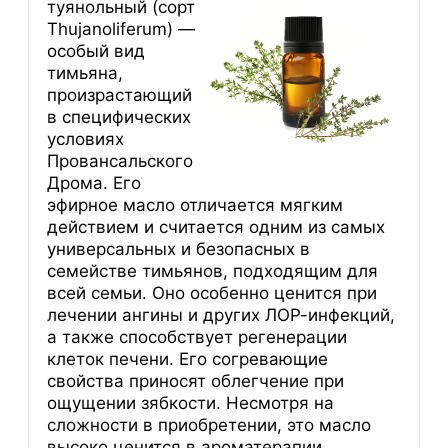
туянольный (сорт
Thujanoliferum) —
особый вид
тимьяна,
произрастающий
в специфических
условиях
Провансальского
Дрома. Его
эфирное масло отличается мягким
действием и считается одним из самых
универсальных и безопасных в
семействе тимьянов, подходящим для
всей семьи. Оно особенно ценится при
лечении ангины и других ЛОР-инфекций,
а также способствует регенерации
клеток печени. Его согревающие
свойства приносят облегчение при
ощущении зябкости. Несмотря на
сложности в приобретении, это масло
высоко ценится в ароматерапии.