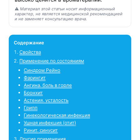
⚠️
Материал этой статьи носит информационный
характер, не является медицинской рекомендацией
и не заменяет консультацию врача.
Содержание
Свойства
Применение по состояниям
Синдром Рейно
Фарингит
Ангина, боль в горле
Бронхит
Астения, усталость
Грипп
Гинекологическая инфекция
Ушная инфекция (отит)
Ринит, синусит
Другие применения