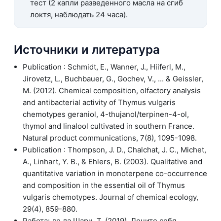
тест (2 капли разведенного масла на сгиб
локтя, наблюдать 24 часа).
Источники и литература
Publication : Schmidt, E., Wanner, J., Hiiferl, M.,
Jirovetz, L., Buchbauer, G., Gochev, V., ... & Geissler,
M. (2012). Chemical composition, olfactory analysis
and antibacterial activity of Thymus vulgaris
chemotypes geraniol, 4-thujanol/terpinen-4-ol,
thymol and linalool cultivated in southern France.
Natural product communications, 7(8), 1095-1098.
Publication : Thompson, J. D., Chalchat, J. C., Michet,
A., Linhart, Y. B., & Ehlers, B. (2003). Qualitative and
quantitative variation in monoterpene co-occurrence
and composition in the essential oil of Thymus
vulgaris chemotypes. Journal of chemical ecology,
29(4), 859-880.
Работа: де ла Шари, Т. (2019). Лечите себя