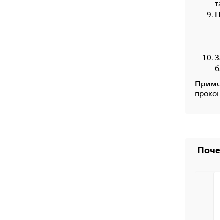
т
П
З
б
Приме
прокон
Поче