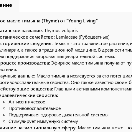
ание
е масло тимьяна (Thyme) от "Young Living"
атинское название:
Thymus vulgaris
отаническое семейство:
Lamiaceae (Губоцветные)
сторические сведения:
Тимьян - это травянистое растение,
улинарии, а также в традиционной медицине. В древности тим
ля поддержания здоровья пищеварительной системы.
роцесс производства:
Эфирное масло тимьяна получают пут
астения.
аучные данные:
Масло тимьяна исследуется за его потенциа
ротивовоспалительные свойства. Оно также известно своим 
ействующие вещества:
Главными активными компонентами 
ерапевтические свойства:
Антисептическое
Противовоспалительное
Поддерживает здоровье дыхательной системы
Стимулирует иммунную систему
лияние на эмоциональную сферу:
Масло тимьяна может по