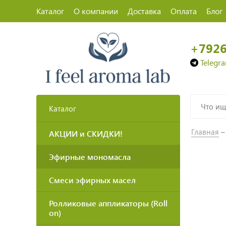
Каталог
О компании
Доставка
Оплата
Блог
+792
Telegr
Каталог
Главная
АКЦИИ и СКИДКИ!
Эфирные мономасла
Смеси эфирных масел
Ролликовые аппликаторы (Roll
on)