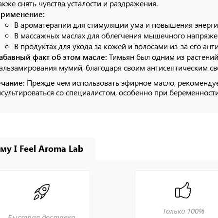
акже снять чувства усталости и раздражения.
рименение:
В ароматерапии для стимуляции ума и повышения энерги
В массажных маслах для облегчения мышечного напряже
В продуктах для ухода за кожей и волосами из-за его ант
абавный факт об этом масле:
Тимьян был одним из растений
альзамирования мумий, благодаря своим антисептическим св
чание:
Прежде чем использовать эфирное масло, рекомендует
сультироваться со специалистом, особенно при беременност
му I Feel Aroma Lab
Только 100%
Быстрая доставка