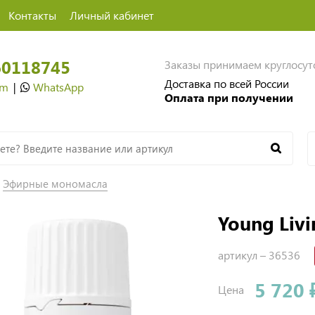
Контакты
Личный кабинет
60118745
Заказы принимаем круглосу
Доставка по всей России
am
|
WhatsApp
Оплата при получении
Эфирные мономасла
Young Livi
артикул –
36536
5 720 
Цена