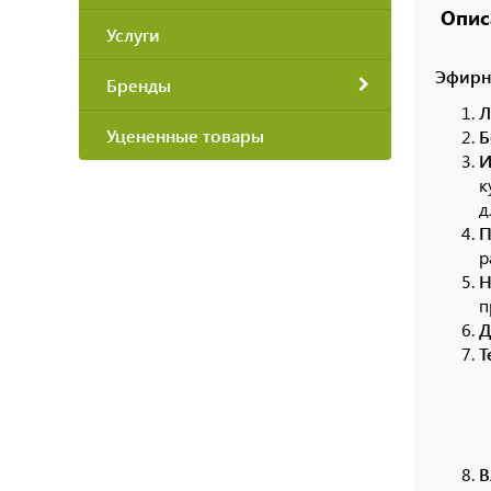
Опис
Услуги
Эфирно
Бренды
Л
Уцененные товары
Б
И
к
д
П
р
Н
п
Д
Т
В