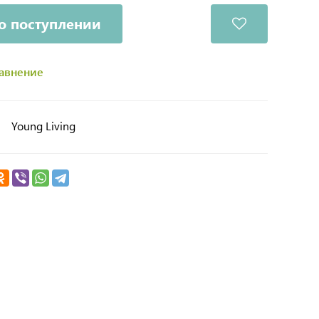
о поступлении
равнение
Young Living