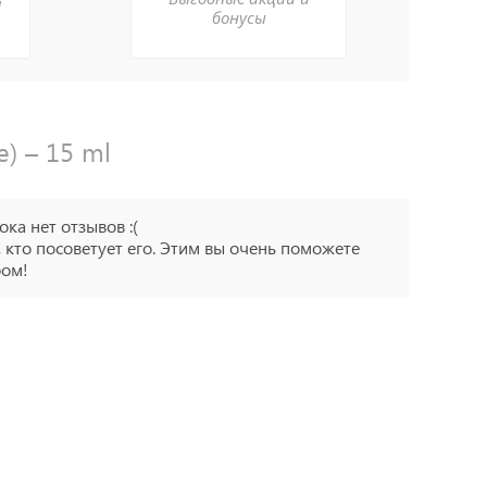
а
бонусы
) – 15 ml
ока нет отзывов :(
 кто посоветует его. Этим вы очень поможете
ром!