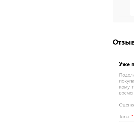
Отзыв
Уже 
Подели
покупа
кому-т
време
Оценк
Текст