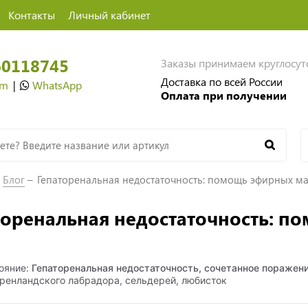
Контакты
Личный кабинет
60118745
Заказы принимаем круглосу
Доставка по всей России
am
|
WhatsApp
Оплата при получении
Блог
Гепаторенальная недостаточность: помощь эфирных м
торенальная недостаточность: п
ояние:
Гепаторенальная недостаточность, сочетанное поражени
гренландского лабрадора, сельдерей, любисток