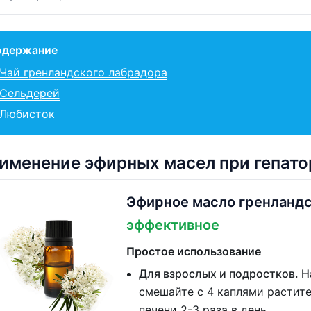
одержание
Чай гренландского лабрадора
Сельдерей
Любисток
именение эфирных масел при гепато
Эфирное масло гренландс
эффективное
Простое использование
Для взрослых и подростков. 
смешайте с 4 каплями растите
печени 2-3 раза в день.