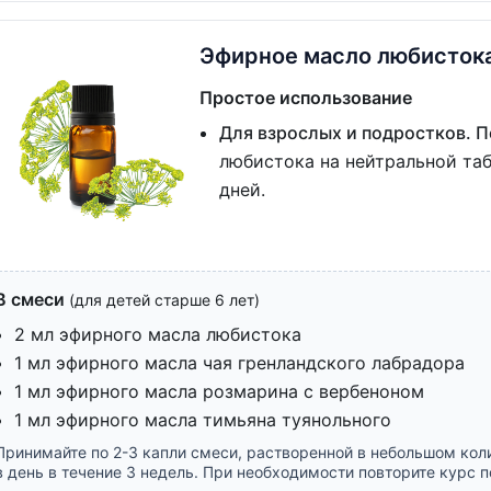
Эфирное масло любисток
Простое использование
Для взрослых и подростков. П
любистока на нейтральной табл
дней.
В смеси
(для детей старше 6 лет)
2 мл эфирного масла любистока
1 мл эфирного масла чая гренландского лабрадора
1 мл эфирного масла розмарина с вербеноном
1 мл эфирного масла тимьяна туянольного
Принимайте по 2-3 капли смеси, растворенной в небольшом коли
в день в течение 3 недель. При необходимости повторите курс 