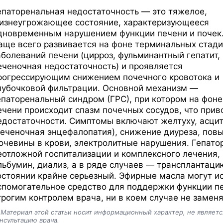
епаторенальная недостаточность — это тяжелое,
изнеугрожающее состояние, характеризующееся
дновременным нарушением функции печени и почек
аще всего развивается на фоне терминальных стад
аболеваний печени (цирроз, фульминантный гепатит,
еченочная недостаточность) и проявляется
рогрессирующим снижением почечного кровотока и
лубочковой фильтрации. Основной механизм —
епаторенальный синдром (ГРС), при котором на фоне
ечени происходит спазм почечных сосудов, что прив
едостаточности. Симптомы включают желтуху, асцит,
печеночная энцефалопатия), снижение диуреза, пов
очевины в крови, электролитные нарушения. Гепато
еотложной госпитализации и комплексного лечения
льбумин, диализ, а в ряде случаев — трансплантаци
остоянии крайне серьезный. Эфирные масла могут ис
спомогательное средство для поддержки функции пе
трогим контролем врача, ни в коем случае не замен
️
Материал этой статьи носит информационный характер, не являет
нсультацию врача.