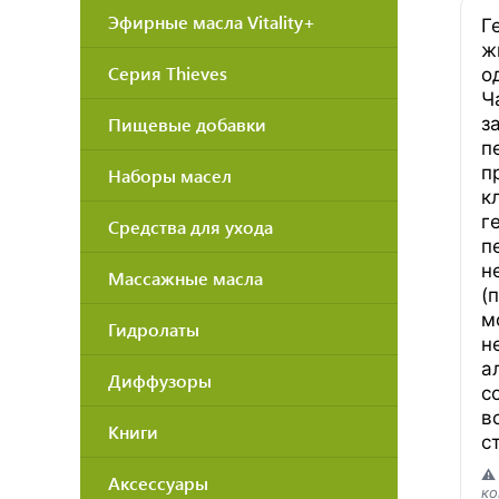
Эфирные масла Vitality+
Г
ж
Серия Thieves
о
Ч
Пищевые добавки
з
п
п
Наборы масел
к
г
Средства для ухода
п
н
Массажные масла
(
м
Гидролаты
н
а
Диффузоры
с
в
Книги
с
⚠
Аксессуары
ко