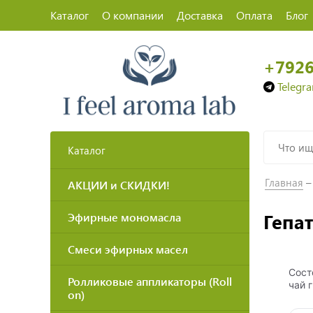
Каталог
О компании
Доставка
Оплата
Блог
+792
Telegr
Каталог
Главная
АКЦИИ и СКИДКИ!
Гепа
Эфирные мономасла
Смеси эфирных масел
Сост
Ролликовые аппликаторы (Roll
чай 
on)