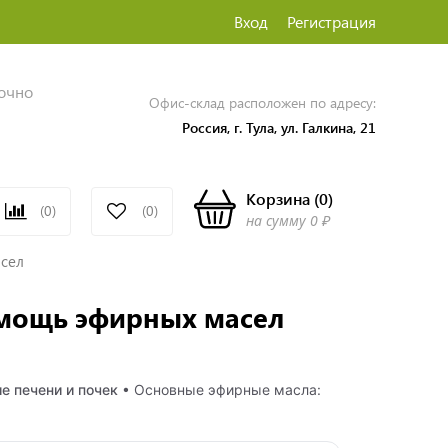
Вход
Регистрация
точно
Офис-склад расположен по адресу:
Россия, г. Тула, ул. Галкина, 21
Корзина
(
0
)
(0)
(0)
на сумму
0 ₽
асел
омощь эфирных масел
е печени и почек
• Основные эфирные масла: