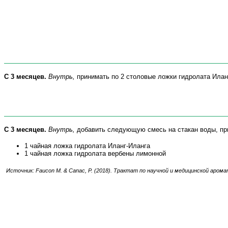
С 3 месяцев.
Внутрь,
принимать по 2 столовые ложки гидролата Илан
С 3 месяцев.
Внутрь,
добавить следующую смесь на стакан воды, при
1 чайная ложка гидролата Иланг-Иланга
1 чайная ложка гидролата вербены лимонной
Источник:
Faucon
M
. & Canac, P.
(2018). Трактат по научной и медицинской аром