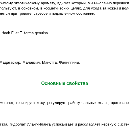
оримому экзотическому аромату, вдыхая который, мы мысленно переносим
ользуют, в основном, в косметических целях, для ухода за кожей и вол
ется при тревоге, стрессе и подавленном состоянии.
 Hook F. et T. forma genuina
 Мадагаскар, Малайзия, Майотта, Филиппины.
Основные свойства
мягчает, тонизирует кожу, регулирует работу сальных желез, прекрасн
тата, гидролат Иланг-Иланга успокаивает и расслабляет нервную систе