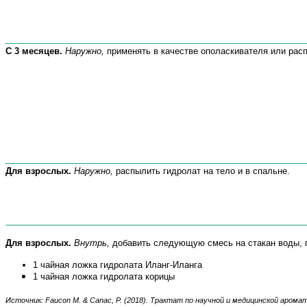
С 3 месяцев.
Наружно,
применять в
качестве
ополаскивателя или рас
Для взрослых.
Наружно,
распылить гидролат на тело и в спальне.
Для взрослых.
Внутрь,
добавить следующую смесь на стакан воды, п
1 чайная ложка гидролата Иланг-Иланга
1 чайная ложка гидролата корицы
Источник:
Faucon
M
.
& Canac, P.
(2018). Трактат по научной и медицинской арома