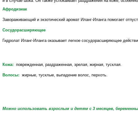
и в случае шока. Он также успокаивает раздражения на коже, особенн
Афродизиак
Завораживающий и экзотический аромат Иланг-Иланга помогает отпуст
Сосудорасширяющее
Гидролат Иланг-Иланга оказывает легкое сосудорасширяющее действие.
Кожа:
поврежденная, раздраженная, зрелая, жирная, тусклая.
Волосы:
жирные, тусклые, выпадение волос, перхоть.
Можно использовать взрослым и детям с 3 месяцев, беременн