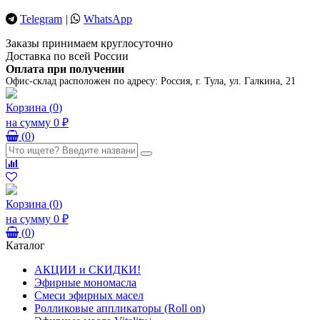
Telegram
|
WhatsApp
Заказы принимаем круглосуточно
Доставка по всей России
Оплата при получении
Офис-склад расположен по адресу:
Россия, г. Тула, ул. Галкина, 21
Корзина
(
0
)
на сумму
0 ₽
(
0
)
Корзина
(
0
)
на сумму
0 ₽
(
0
)
Каталог
АКЦИИ и СКИДКИ!
Эфирные мономасла
Смеси эфирных масел
Ролликовые аппликаторы (Roll on)