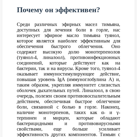
Почему он эффективен?
Среди различных эфирных масел тимьяна,
доступных для лечения боли в горле, нас
интересует эфирное масло тимьяна туянол,
которое является наиболее эффективным для
обеспечения быстрого облегчения. Оно
содержит высокую долю монотерпенолов
(туянол-4, линалоол), противоинфекционных
соединений, которые действуют как на
бактерии, так и на вирусы. Кроме того, туянол-4
оказывает иммуностимулирующее действие,
повышая уровень IgA (иммуноглобулина А) и,
таким образом, укрепляя иммунитет слизистых
оболочек дыхательных путей. Линалоол, в свою
очередь, полезен своим противовоспалительным
действием, обеспечивая быстрое облегчение
боли, связанной с болью в горле. Наконец,
наличие монотерпенов, таких как α- и γ-
терпинен и мирцен, которые обладают
бактерицидными и противовирусными
свойствами, еще больше усиливает
эффективность других компонентов. Тимьян с