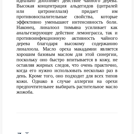
идеально дополняет действие чайного дерева.
Высокая концентрация альдегидов (цитралей
или цитронеллаля) придает им
противовоспалительные свойства, которые
эффективно уменьшают интенсивность боли.
Наконец, линалоол тимьяна усиливает как
анальгезирующее действие лемонграсса, так и
противоинфекционную активность чайного
дерева благодаря высокому содержанию
линалоола. Масло ореха макадамии является
хорошим базовым маслом для этой синергии,
поскольку оно быстро впитывается в кожу, не
оставляя жирных следов, что очень практично,
когда его нужно использовать несколько раз в
день. Кроме того, оно подходит для всех типов
кожи. Однако в случае аллергии на орехи
предпочтительнее выбирать растительное масло
жожоба.