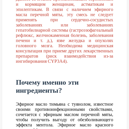
и кормящим женщинам, астматикам и
эпилептикам. В связи с наличием эфирного
масла перечной мяты, эту смесь не следует
применять при сердечно-сосудистых
заболеваниях или заболеваниях
гепатобилиарной системы (гастроэзофагеальный
рефлюкс, желчнокаменная болезнь, заболевания
печени и т. д.), язве желудка и опухолях
головного мозга. Необходима медицинская
консультация при приеме других лекарственных
препаратов (риск взаимодействия из-за
ингибирования CYP3A4).
Почему именно эти
ингредиенты?
Эфирное масло тимьяна с туянолом, известное
своими противоинфекционными свойствами,
сочетается с эфирным маслом перечной мяты,
чтобы получить выгоду от обезболивающего
эффекта ментола. Эфирное масло красного