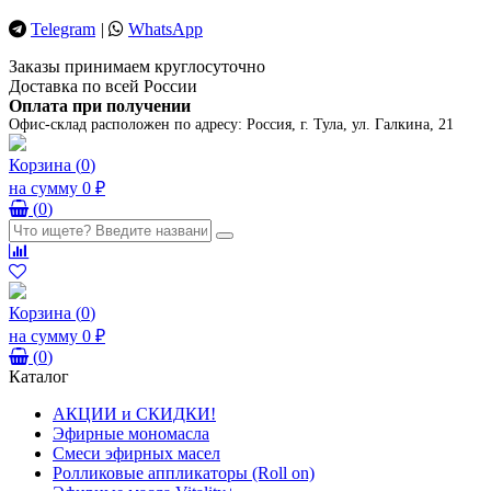
Telegram
|
WhatsApp
Заказы принимаем круглосуточно
Доставка по всей России
Оплата при получении
Офис-склад расположен по адресу:
Россия, г. Тула, ул. Галкина, 21
Корзина
(
0
)
на сумму
0 ₽
(
0
)
Корзина
(
0
)
на сумму
0 ₽
(
0
)
Каталог
АКЦИИ и СКИДКИ!
Эфирные мономасла
Смеси эфирных масел
Ролликовые аппликаторы (Roll on)