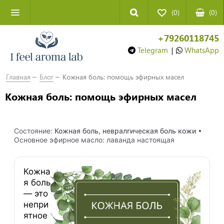
(0)
(
0
)
+79260118745
Telegram
|
WhatsApp
Главная
Блог
Кожная боль: помощь эфирных масел
Кожная боль: помощь эфирных масел
Состояние:
Кожная боль, невралгическая боль кожи
•
Основное эфирное масло: лаванда настоящая
Кожна
я боль
— это
непри
ятное