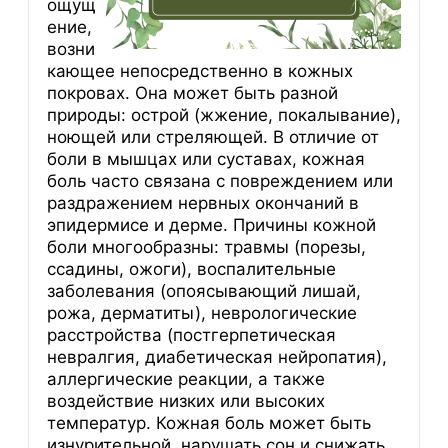
ощущ
ение,
возни
кающее непосредственно в кожных
покровах. Она может быть разной
природы: острой (жжение, покалывание),
ноющей или стреляющей. В отличие от
боли в мышцах или суставах, кожная
боль часто связана с повреждением или
раздражением нервных окончаний в
эпидермисе и дерме. Причины кожной
боли многообразны: травмы (порезы,
ссадины, ожоги), воспалительные
заболевания (опоясывающий лишай,
рожа, дерматиты), неврологические
расстройства (постгерпетическая
невралгия, диабетическая нейропатия),
аллергические реакции, а также
воздействие низких или высоких
температур. Кожная боль может быть
изнурительной, нарушать сон и снижать