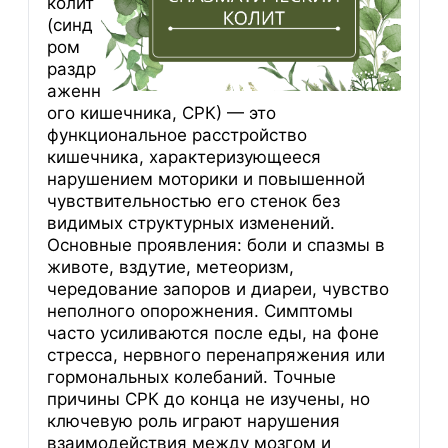
колит
(синд
ром
раздр
аженн
ого кишечника, СРК) — это
функциональное расстройство
кишечника, характеризующееся
нарушением моторики и повышенной
чувствительностью его стенок без
видимых структурных изменений.
Основные проявления: боли и спазмы в
животе, вздутие, метеоризм,
чередование запоров и диареи, чувство
неполного опорожнения. Симптомы
часто усиливаются после еды, на фоне
стресса, нервного перенапряжения или
гормональных колебаний. Точные
причины СРК до конца не изучены, но
ключевую роль играют нарушения
взаимодействия между мозгом и