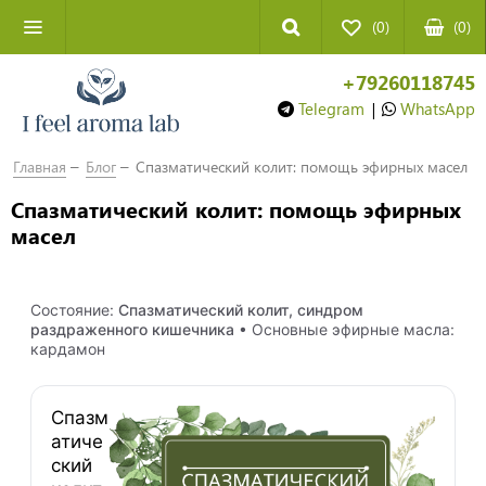
(0)
(
0
)
+79260118745
Telegram
|
WhatsApp
Главная
Блог
Спазматический колит: помощь эфирных масел
Спазматический колит: помощь эфирных
масел
Состояние:
Спазматический колит, синдром
раздраженного кишечника
• Основные эфирные масла:
кардамон
Спазм
атиче
ский