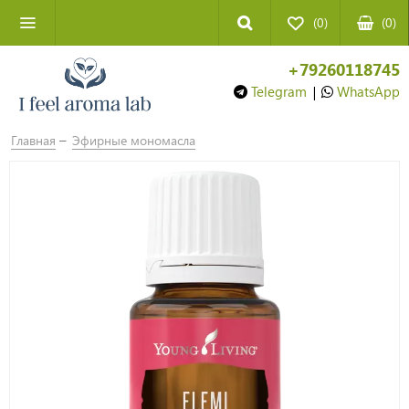
(0)
(
0
)
+79260118745
Telegram
|
WhatsApp
Главная
Эфирные мономасла