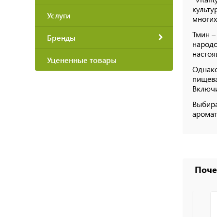
культу
Услуги
многих
Тмин –
Бренды
народо
настоя
Уцененные товары
Однако
пищева
Включи
Выбира
аромат
Поче