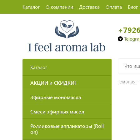
Каталог
О компании
Доставка
Оплата
Блог
+792
Telegr
Каталог
Главная
АКЦИИ и СКИДКИ!
Эфирные мономасла
Смеси эфирных масел
Ролликовые аппликаторы (Roll
on)