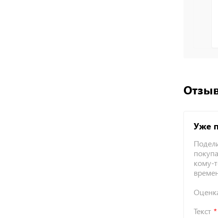
Отзыв
Уже 
Подели
покупа
кому-т
време
Оценк
Текст