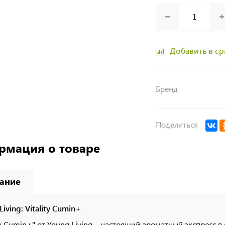
Добавить в с
Бренд
Поделиться
рмация о товаре
ание
Living: Vitality Cumin+
ity Cumin+" от Young Living – настоящий ароматный экспресс 