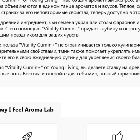
ра объединяются в едином танце ароматов и вкусов. Тёплое, 
 странах за его неповторимые свойства, теперь доступно в 
 древний ингредиент, чьи семена украшали столы фараонов и
в. С его помощью "Vitality Cumin+" придаст глубину и остр
щим праздником для ваших чувств.
 польза "Vitality Cumin+" не ограничивается только кулина
рительными свойствами, тмин также помогает укреплять им
те его в свою ежедневную рутину для укрепления своего бла
я "Vitality Cumin+" от Young Living, вы делаете ставку на др
ные ноты Востока и откройте для себя мир, полный гармонии,
му I Feel Aroma Lab