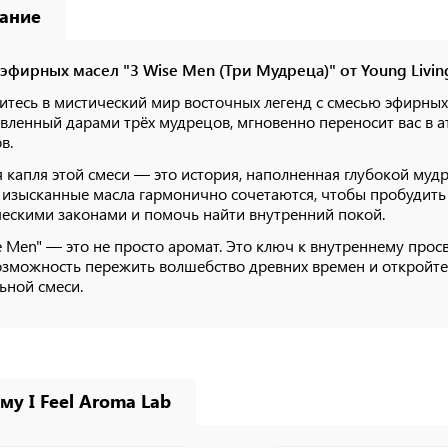
ание
эфирных масел "3 Wise Men (Три Мудреца)" от Young Livin
итесь в мистический мир восточных легенд с смесью эфирных 
вленный дарами трёх мудрецов, мгновенно переносит вас в 
в.
 капля этой смеси — это история, наполненная глубокой муд
 изысканные масла гармонично сочетаются, чтобы пробудить в
ескими законами и помочь найти внутренний покой.
e Men" — это не просто аромат. Это ключ к внутреннему прос
озможность пережить волшебство древних времен и откройте
ьной смеси.
му I Feel Aroma Lab