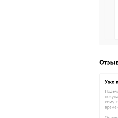
Отзыв
Уже 
Подели
покупа
кому-т
време
Оценк