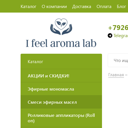
Каталог
О компании
Доставка
Оплата
Блог
+792
Telegr
Каталог
Главная
АКЦИИ и СКИДКИ!
Эфирные мономасла
Смеси эфирных масел
Ролликовые аппликаторы (Roll
on)