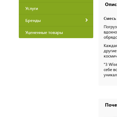
Опис
Услуги
Смесь 
Бренды
Погруз
вдохно
Уцененные товары
обрядо
Каждая
другие
космич
"3 Wis
себе в
уникал
Поче