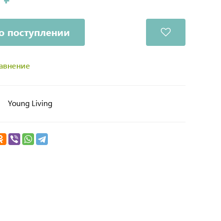
о поступлении
равнение
Young Living