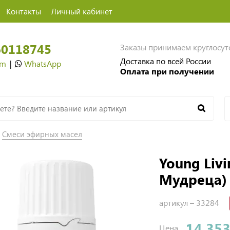
Контакты
Личный кабинет
60118745
Заказы принимаем круглосу
Доставка по всей России
am
|
WhatsApp
Оплата при получении
Смеси эфирных масел
Young Livi
Мудреца) 
артикул –
33284
14 353
Цена