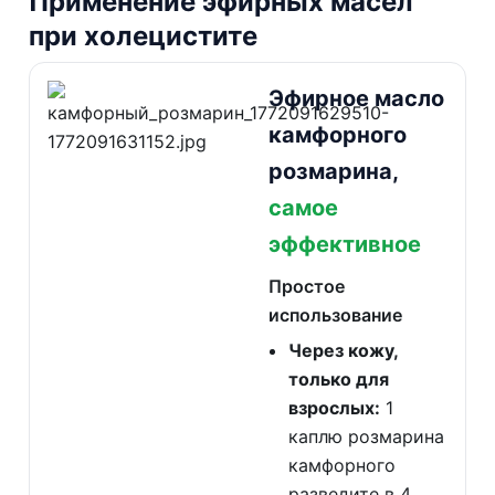
Применение эфирных масел
при холецистите
Эфирное масло
камфорного
розмарина,
самое
эффективное
Простое
использование
Через кожу,
только для
взрослых:
1
каплю розмарина
камфорного
разведите в 4