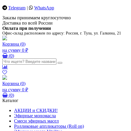
Telegram
|
WhatsApp
Заказы принимаем круглосуточно
Доставка по всей России
Оплата при получении
Офис-склад расположен по адресу:
Россия, г. Тула, ул. Галкина, 21
Корзина
(
0
)
на сумму
0 ₽
(
0
)
Корзина
(
0
)
на сумму
0 ₽
(
0
)
Каталог
АКЦИИ и СКИДКИ!
Эфирные мономасла
Смеси эфирных масел
Ролликовые аппликаторы (Roll on)