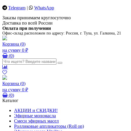
Telegram
|
WhatsApp
Заказы принимаем круглосуточно
Доставка по всей России
Оплата при получении
Офис-склад расположен по адресу:
Россия, г. Тула, ул. Галкина, 21
Корзина
(
0
)
на сумму
0 ₽
(
0
)
Корзина
(
0
)
на сумму
0 ₽
(
0
)
Каталог
АКЦИИ и СКИДКИ!
Эфирные мономасла
Смеси эфирных масел
Ролликовые аппликаторы (Roll on)