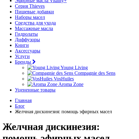
Эфирные масла Vitality+
Серия Thieves
Пищевые добавки
Наборы масел
Средства для ухода
Массажные масла
Гидролаты
Диффузоры
Книги
Аксессуары
Услуги
Бренды
Young Living
Compagnie des Sens
VosHuiles
Aroma Zone
Уцененные товары
Главная
Блог
Желчная дискинезия: помощь эфирных масел
Желчная дискинезия:
помощь эфирных масел