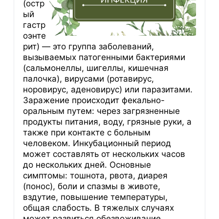
(остр
ый
гастр
оэнте
рит) — это группа заболеваний,
вызываемых патогенными бактериями
(сальмонеллы, шигеллы, кишечная
палочка), вирусами (ротавирус,
норовирус, аденовирус) или паразитами.
Заражение происходит фекально-
оральным путем: через загрязненные
продукты питания, воду, грязные руки, а
также при контакте с больным
человеком. Инкубационный период
может составлять от нескольких часов
до нескольких дней. Основные
симптомы: тошнота, рвота, диарея
(понос), боли и спазмы в животе,
вздутие, повышение температуры,
общая слабость. В тяжелых случаях
может развиться обезвоживание,