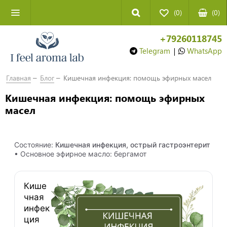
(0)
(
0
)
+79260118745
Telegram
|
WhatsApp
Главная
Блог
Кишечная инфекция: помощь эфирных масел
Кишечная инфекция: помощь эфирных
масел
Состояние:
Кишечная инфекция, острый гастроэнтерит
• Основное эфирное масло: бергамот
Кише
чная
инфек
ция