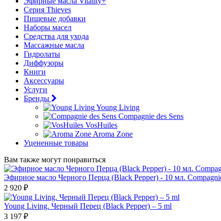
Эфирные масла Vitality+
Серия Thieves
Пищевые добавки
Наборы масел
Средства для ухода
Массажные масла
Гидролаты
Диффузоры
Книги
Аксессуары
Услуги
Бренды
Young Living
Compagnie des Sens
VosHuiles
Aroma Zone
Уцененные товары
Вам также могут понравиться
Эфирное масло Черного Перца (Black Pepper) - 10 мл. Compagnie
2 920 ₽
Young Living. Черный Перец (Black Pepper) – 5 ml
3 197 ₽