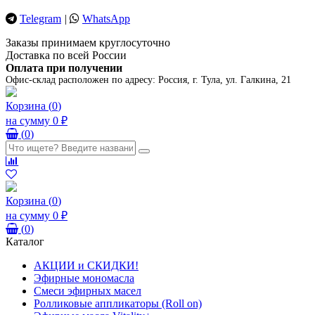
Telegram
|
WhatsApp
Заказы принимаем круглосуточно
Доставка по всей России
Оплата при получении
Офис-склад расположен по адресу:
Россия, г. Тула, ул. Галкина, 21
Корзина
(
0
)
на сумму
0 ₽
(
0
)
Корзина
(
0
)
на сумму
0 ₽
(
0
)
Каталог
АКЦИИ и СКИДКИ!
Эфирные мономасла
Смеси эфирных масел
Ролликовые аппликаторы (Roll on)