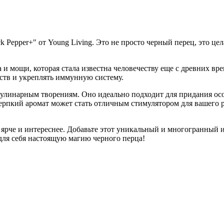
k Pepper+" от Young Living. Это не просто черный перец, это ц
а и мощи, которая стала известна человечеству еще с древних вр
ств и укреплять иммунную систему.
 кулинарным творениям. Оно идеально подходит для придания ос
терпкий аромат может стать отличным стимулятором для вашего 
, ярче и интереснее. Добавьте этот уникальный и многогранный 
 для себя настоящую магию черного перца!