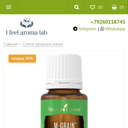
(0)
(
0
)
+79260118745
Telegram
|
WhatsApp
Главная
Смеси эфирных масел
скидка 30%