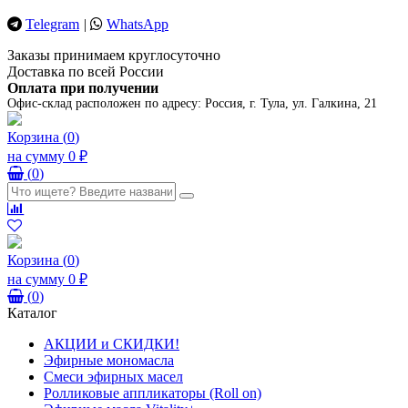
Telegram
|
WhatsApp
Заказы принимаем круглосуточно
Доставка по всей России
Оплата при получении
Офис-склад расположен по адресу:
Россия, г. Тула, ул. Галкина, 21
Корзина
(
0
)
на сумму
0 ₽
(
0
)
Корзина
(
0
)
на сумму
0 ₽
(
0
)
Каталог
АКЦИИ и СКИДКИ!
Эфирные мономасла
Смеси эфирных масел
Ролликовые аппликаторы (Roll on)