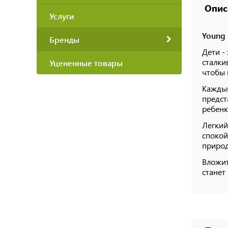
Опис
Услуги
Young 
Бренды
Дети -
сталки
Уцененные товары
чтобы 
Каждый
предст
ребенк
Легкий
спокой
природ
Вложит
станет