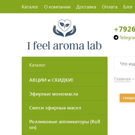
Каталог
О компании
Доставка
Оплата
Блог
+792
Telegr
Каталог
Главная
АКЦИИ и СКИДКИ!
Эфирные мономасла
скидк
Смеси эфирных масел
Ролликовые аппликаторы (Roll
on)