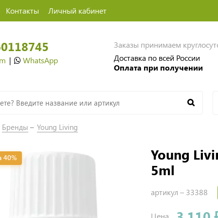
Контакты
Личный кабинет
60118745
Заказы принимаем круглосу
Доставка по всей России
am
|
WhatsApp
Оплата при получении
Бренды
Young Living
Young Livi
а 40%
5ml
артикул –
33388
3 110 
Цена