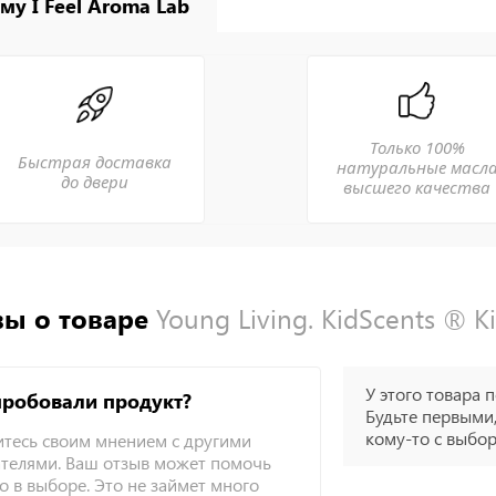
му I Feel Aroma Lab
Только 100%
Быстрая доставка
натуральные масл
до двери
высшего качества
ы о товаре
Young Living. KidScents ® K
У этого товара п
пробовали продукт?
Будьте первыми,
кому-то с выбо
тесь своим мнением с другими
телями. Ваш отзыв может помочь
о в выборе. Это не займет много