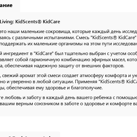
ание
Living: KidScents® KidCare
 это наши маленькие сокровища, которые каждый день исслед
ваясь с различными испытаниями. Смесь "KidScents® KidCare" 
поддержать их маленькие организмы на этом пути исследова
 ингредиент в "KidCare" был тщательно выбран с учетом особ
авляет собой гармоничную комбинацию эфирных масел, кот
а, обеспечивая надежную защиту от внешних факторов.
, свежий аромат этой смеси создает атмосферу комфорта и у
но и уверенно в любой ситуации. Применяя "KidScents® KidC
ы, обеспечивая ему здоровье и благополучие.
е любовь и заботу в каждый день вашего ребенка с помощью 
 вашим верным союзником в заботе о здоровье и комфорте 