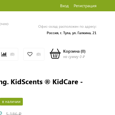
Вход
Регистрация
точно
Офис-склад расположен по адресу:
Россия, г. Тула, ул. Галкина, 21
Корзина
(
0
)
(0)
(0)
на сумму
0 ₽
ng. KidScents ® KidCare -
в наличии
₽
5 186 ₽