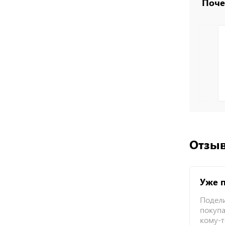
Поче
Отзыв
Уже 
Подели
покупа
кому-т