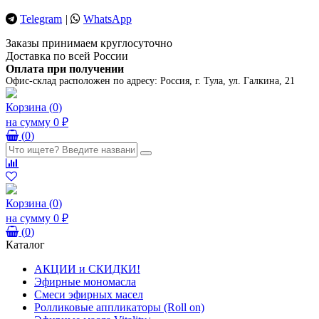
Telegram
|
WhatsApp
Заказы принимаем круглосуточно
Доставка по всей России
Оплата при получении
Офис-склад расположен по адресу:
Россия, г. Тула, ул. Галкина, 21
Корзина
(
0
)
на сумму
0 ₽
(
0
)
Корзина
(
0
)
на сумму
0 ₽
(
0
)
Каталог
АКЦИИ и СКИДКИ!
Эфирные мономасла
Смеси эфирных масел
Ролликовые аппликаторы (Roll on)