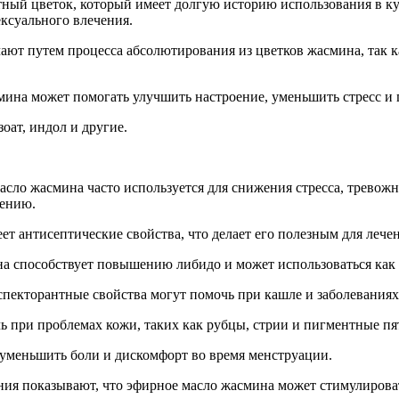
ый цветок, который имеет долгую историю использования в кул
ксуального влечения.
ют путем процесса абсолютирования из цветков жасмина, так 
ина может помогать улучшить настроение, уменьшить стресс и 
зоат, индол и другие.
асло жасмина часто используется для снижения стресса, тревож
лению.
ет антисептические свойства, что делает его полезным для лечен
на способствует повышению либидо и может использоваться как
кспекторантные свойства могут помочь при кашле и заболевания
 при проблемах кожи, таких как рубцы, стрии и пигментные пят
уменьшить боли и дискомфорт во время менструации.
ния показывают, что эфирное масло жасмина может стимулирова