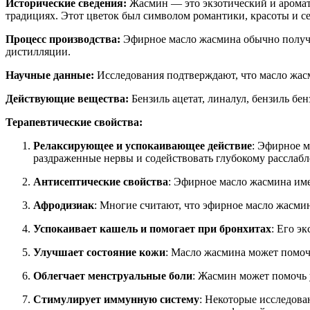
Исторические сведения:
Жасмин — это экзотический и ароматн
традициях. Этот цветок был символом романтики, красоты и се
Процесс производства:
Эфирное масло жасмина обычно получа
дистилляции.
Научные данные:
Исследования подтверждают, что масло жасм
Действующие вещества:
Бензиль ацетат, линалул, бензиль бен
Терапевтические свойства:
Релаксирующее и успокаивающее действие
: Эфирное м
раздраженные нервы и содействовать глубокому расслаб
Антисептические свойства
: Эфирное масло жасмина име
Афродизиак
: Многие считают, что эфирное масло жасми
Успокаивает кашель и помогает при бронхитах
: Его э
Улучшает состояние кожи
: Масло жасмина может помочь
Облегчает менструальные боли
: Жасмин может помочь 
Стимулирует иммунную систему
: Некоторые исследова