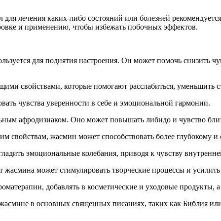
 для лечения каких-либо состояний или болезней рекомендуетс
ровке и применению, чтобы избежать побочных эффектов.
льзуется для поднятия настроения. Он может помочь снизить чув
щими свойствами, которые помогают расслабиться, уменьшить с
овать чувства уверенности в себе и эмоциональной гармонии.
ьным афродизиаком. Оно может повышать либидо и чувство бли
им свойствам, жасмин может способствовать более глубокому и 
гладить эмоциональные колебания, приводя к чувству внутренне
ат жасмина может стимулировать творческие процессы и усилит
матерапии, добавлять в косметические и уходовые продукты, а 
смине в основных священных писаниях, таких как Библия или К