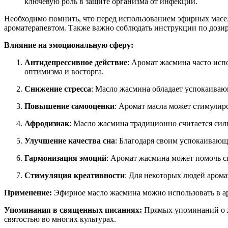
ключевую роль в защите организма от инфекций.
Необходимо помнить, что перед использованием эфирных масел
ароматерапевтом. Также важно соблюдать инструкции по дози
Влияние на эмоциональную сферу:
Антидепрессивное действие
: Аромат жасмина часто испо
оптимизма и восторга.
Снижение стресса
: Масло жасмина обладает успокаиваю
Повышение самооценки
: Аромат масла может стимулир
Афродизиак
: Масло жасмина традиционно считается сил
Улучшение качества сна
: Благодаря своим успокаивающ
Гармонизация эмоций
: Аромат жасмина может помочь с
Стимуляция креативности
: Для некоторых людей аром
Применение:
Эфирное масло жасмина можно использовать в аро
Упоминания в священных писаниях:
Прямых упоминаний о жа
святостью во многих культурах.