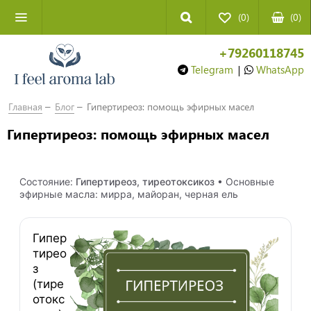
(0)
(
0
)
+79260118745
Telegram
|
WhatsApp
Главная
Блог
Гипертиреоз: помощь эфирных масел
Гипертиреоз: помощь эфирных масел
Состояние:
Гипертиреоз, тиреотоксикоз
• Основные
эфирные масла: мирра, майоран, черная ель
Гипер
тирео
з
(тире
отокс