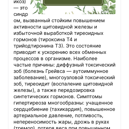
икоз)
— это
синдр
ом, вызванный стойким повышением
активности щитовидной железы и
избыточной выработкой тиреоидных
гормонов (тироксина Т4 и
трийодтиронина Т3). Это состояние
приводит к ускорению всех обменных
процессов в организме. Наиболее
частые причины: диффузный токсический
зоб (болезнь Грейвса — аутоиммунное
заболевание), многоузловой токсический
зоб, тиреоидит (воспаление щитовидной
железы), а также передозировка
синтетических гормонов. Симптомы
гипертиреоза многообразны: учащенное
сердцебиение (тахикардия), повышенное
артериальное давление, потливость,
непереносимость жары, дрожь в руках
(тремор), потеря веса при повышенном