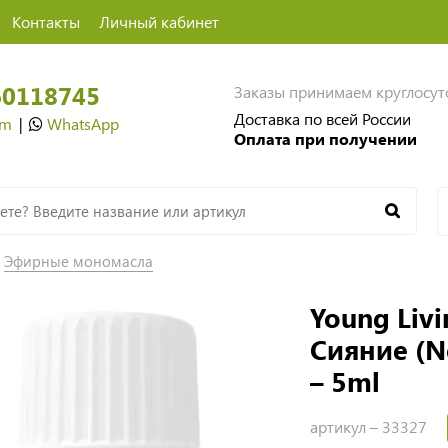
Контакты
Личный кабинет
60118745
Заказы принимаем круглосу
Доставка по всей России
am
|
WhatsApp
Оплата при получении
Эфирные мономасла
Young Liv
Сияние (No
– 5ml
артикул –
33327