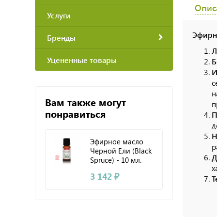
Опис
Услуги
Эфирно
Бренды
Л
Уцененные товары
Б
И
с
н
Вам также могут
п
понравиться
П
д
Н
Эфирное масло
р
Черной Ели (Black
Д
Spruce) - 10 мл.
х
Compagnie des
3 142 ₽
Sens
Т