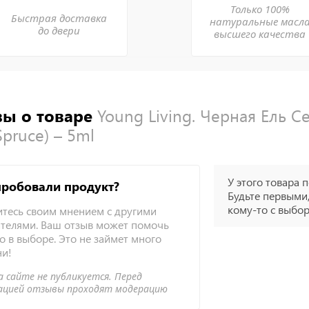
Только 100%
Быстрая доставка
натуральные масл
до двери
высшего качества
ы о товаре
Young Living. Черная Ель С
Spruce) – 5ml
У этого товара п
пробовали продукт?
Будьте первыми,
кому-то с выбо
тесь своим мнением с другими
телями. Ваш отзыв может помочь
о в выборе. Это не займет много
ни!
а сайте не публикуется. Перед
ацией отзывы проходят модерацию