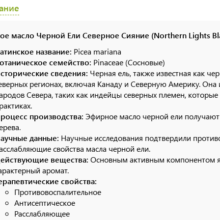
ание
е масло Черной Ели Северное Сияние (Northern Lights Blac
атинское название:
Picea mariana
отаническое семейство:
Pinaceae (Сосновые)
сторические сведения:
Черная ель, также известная как чер
еверных регионах, включая Канаду и Северную Америку. Она 
ародов Севера, таких как индейцы северных племен, которые
рактиках.
роцесс производства:
Эфирное масло черной ели получают 
ерева.
аучные данные:
Научные исследования подтвердили противо
асслабляющие свойства масла черной ели.
ействующие вещества:
Основным активным компонентом яв
арактерный аромат.
ерапевтические свойства:
Противовоспалительное
Антисептическое
Расслабляющее