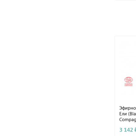
Эфирно
Ели (Bla
Compagn
3 142 