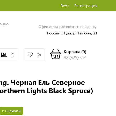
Вход
Регистрация
точно
Офис-склад расположен по адресу:
Россия, г. Тула, ул. Галкина, 21
Корзина
(
0
)
(0)
(0)
на сумму
0 ₽
ing. Черная Ель Северное
rthern Lights Black Spruce)
в наличии