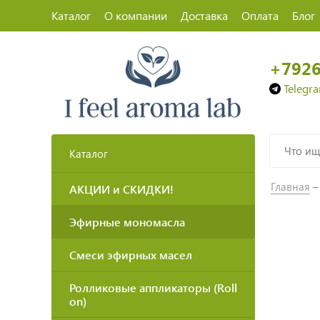
Каталог
О компании
Доставка
Оплата
Блог
+792
Telegr
Каталог
Главная
АКЦИИ и СКИДКИ!
Эфирные мономасла
Смеси эфирных масел
Ролликовые аппликаторы (Roll
on)