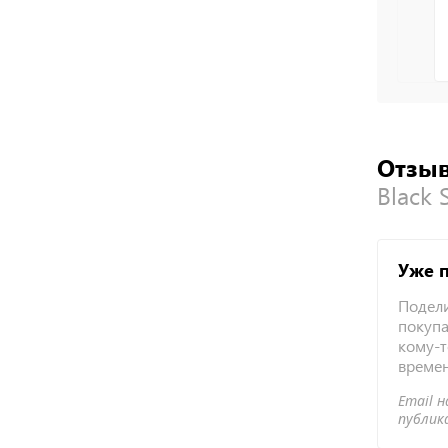
Отзыв
Black 
Уже 
Подели
покупа
кому-т
време
Email н
публик