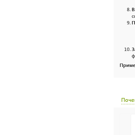
В
с
П
З
ф
Приме
Почем