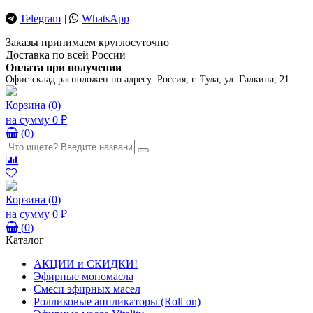
Telegram
|
WhatsApp
Заказы принимаем круглосуточно
Доставка по всей России
Оплата при получении
Офис-склад расположен по адресу:
Россия, г. Тула, ул. Галкина, 21
Корзина
(
0
)
на сумму
0 ₽
(
0
)
Корзина
(
0
)
на сумму
0 ₽
(
0
)
Каталог
АКЦИИ и СКИДКИ!
Эфирные мономасла
Смеси эфирных масел
Ролликовые аппликаторы (Roll on)