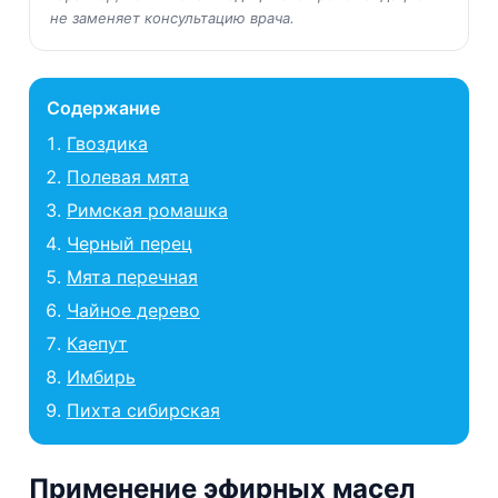
не заменяет консультацию врача.
Содержание
Гвоздика
Полевая мята
Римская ромашка
Черный перец
Мята перечная
Чайное дерево
Каепут
Имбирь
Пихта сибирская
Применение эфирных масел