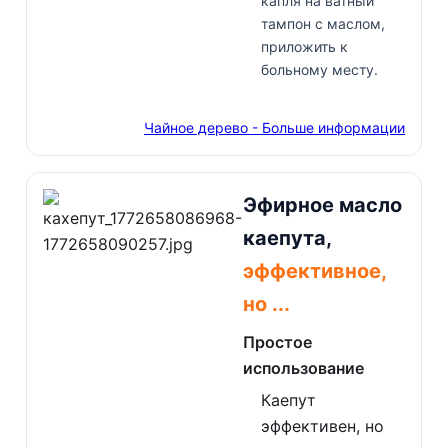
капля на ватный
тампон с маслом,
приложить к
больному месту.
Чайное дерево - Больше информации
Эфирное масло
каепута,
эффективное,
но ...
Простое
использование
Каепут
эффективен, но