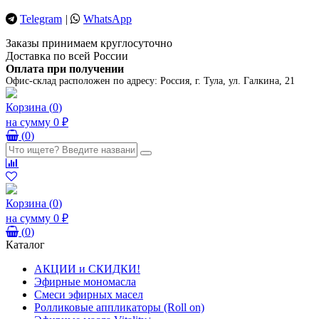
Telegram
|
WhatsApp
Заказы принимаем круглосуточно
Доставка по всей России
Оплата при получении
Офис-склад расположен по адресу:
Россия, г. Тула, ул. Галкина, 21
Корзина
(
0
)
на сумму
0 ₽
(
0
)
Корзина
(
0
)
на сумму
0 ₽
(
0
)
Каталог
АКЦИИ и СКИДКИ!
Эфирные мономасла
Смеси эфирных масел
Ролликовые аппликаторы (Roll on)