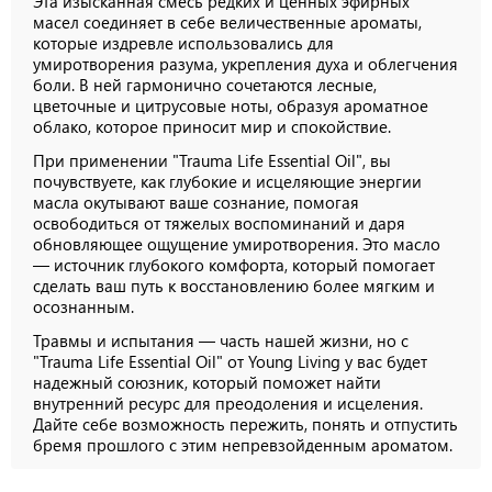
Эта изысканная смесь редких и ценных эфирных
масел соединяет в себе величественные ароматы,
которые издревле использовались для
умиротворения разума, укрепления духа и облегчения
боли. В ней гармонично сочетаются лесные,
цветочные и цитрусовые ноты, образуя ароматное
облако, которое приносит мир и спокойствие.
При применении "Trauma Life Essential Oil", вы
почувствуете, как глубокие и исцеляющие энергии
масла окутывают ваше сознание, помогая
освободиться от тяжелых воспоминаний и даря
обновляющее ощущение умиротворения. Это масло
— источник глубокого комфорта, который помогает
сделать ваш путь к восстановлению более мягким и
осознанным.
Травмы и испытания — часть нашей жизни, но с
"Trauma Life Essential Oil" от Young Living у вас будет
надежный союзник, который поможет найти
внутренний ресурс для преодоления и исцеления.
Дайте себе возможность пережить, понять и отпустить
бремя прошлого с этим непревзойденным ароматом.