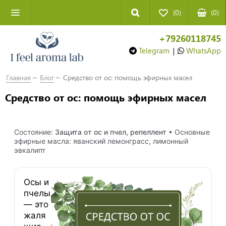
(0)
(
0
)
+79260118745
Telegram
|
WhatsApp
Главная
Блог
Средство от ос: помощь эфирных масел
Средство от ос: помощь эфирных масел
Состояние:
Защита от ос и пчел, репеллент
• Основные
эфирные масла: яванский лемонграсс, лимонный
эвкалипт
Осы и
пчелы
— это
жаля