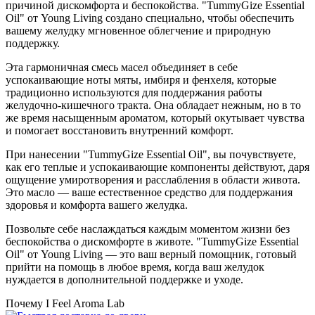
причиной дискомфорта и беспокойства. "TummyGize Essential
Oil" от Young Living создано специально, чтобы обеспечить
вашему желудку мгновенное облегчение и природную
поддержку.
Эта гармоничная смесь масел объединяет в себе
успокаивающие ноты мяты, имбиря и фенхеля, которые
традиционно используются для поддержания работы
желудочно-кишечного тракта. Она обладает нежным, но в то
же время насыщенным ароматом, который окутывает чувства
и помогает восстановить внутренний комфорт.
При нанесении "TummyGize Essential Oil", вы почувствуете,
как его теплые и успокаивающие компоненты действуют, даря
ощущение умиротворения и расслабления в области живота.
Это масло — ваше естественное средство для поддержания
здоровья и комфорта вашего желудка.
Позвольте себе наслаждаться каждым моментом жизни без
беспокойства о дискомфорте в животе. "TummyGize Essential
Oil" от Young Living — это ваш верный помощник, готовый
прийти на помощь в любое время, когда ваш желудок
нуждается в дополнительной поддержке и уходе.
Почему I Feel Aroma Lab