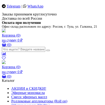
Telegram
|
WhatsApp
Заказы принимаем круглосуточно
Доставка по всей России
Оплата при получении
Офис-склад расположен по адресу:
Россия, г. Тула, ул. Галкина, 21
Корзина
(
0
)
на сумму
0 ₽
(
0
)
Корзина
(
0
)
на сумму
0 ₽
(
0
)
Каталог
АКЦИИ и СКИДКИ!
Эфирные мономасла
Смеси эфирных масел
Ролликовые аппликаторы (Roll on)