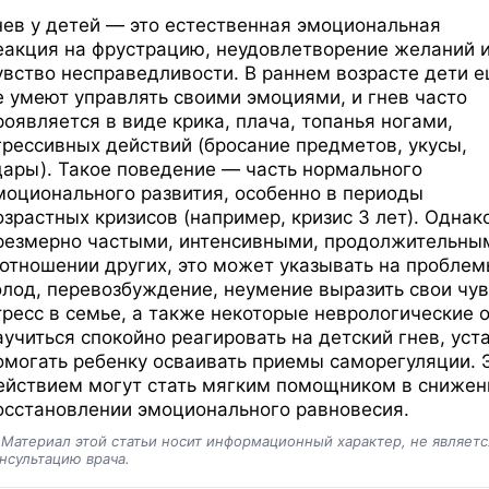
нев у детей — это естественная эмоциональная
еакция на фрустрацию, неудовлетворение желаний 
увство несправедливости. В раннем возрасте дети 
е умеют управлять своими эмоциями, и гнев часто
роявляется в виде крика, плача, топанья ногами,
грессивных действий (бросание предметов, укусы,
дары). Такое поведение — часть нормального
моционального развития, особенно в периоды
озрастных кризисов (например, кризис 3 лет). Однак
резмерно частыми, интенсивными, продолжительными
 отношении других, это может указывать на проблем
олод, перевозбуждение, неумение выразить свои чу
тресс в семье, а также некоторые неврологические 
аучиться спокойно реагировать на детский гнев, уст
омогать ребенку осваивать приемы саморегуляции.
ействием могут стать мягким помощником в снижен
осстановлении эмоционального равновесия.
️
Материал этой статьи носит информационный характер, не являет
нсультацию врача.