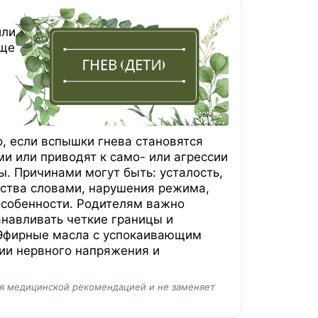
или
еще
о, если вспышки гнева становятся
 или приводят к само- или агрессии
ы. Причинами могут быть: усталость,
вства словами, нарушения режима,
особенности. Родителям важно
анавливать четкие границы и
 Эфирные масла с успокаивающим
ии нервного напряжения и
ся медицинской рекомендацией и не заменяет