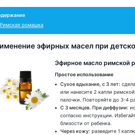
одержание
Римская ромашка
именение эфирных масел при детско
Эфирное масло римской 
Простое использование
Сухое вдыхание, с 3 лет:
сдела
или нанесите 2 капли римско
палочки. Повторяйте до 3-4 ра
С 3 месяцев. При диффузии:
ис
согласно инструкции. Избегай
близости от ребенка.
Через кожу:
разведите 1 капл