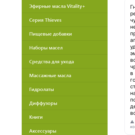
Эфирные масла Vitality+
Г
р
Серия Thieves
ч
н
Пищевые добавки
п
а
у
Наборы масел
э
в
Средства для ухода
ч
в
Массажные масла
г
с
Гидролаты
н
п
Диффузоры
д
в
Книги
⚠
ко
Аксессуары