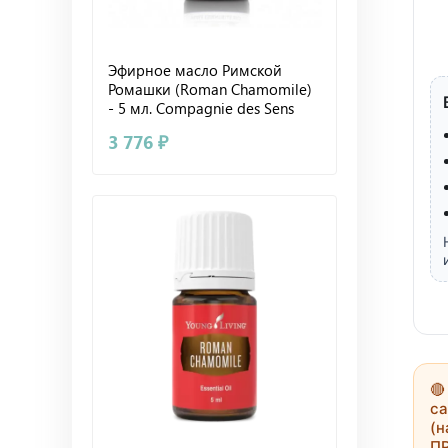
Эфирное масло Римской
Ромашки (Roman Chamomile)
- 5 мл. Compagnie des Sens
3 776 ₽

са
(н
П