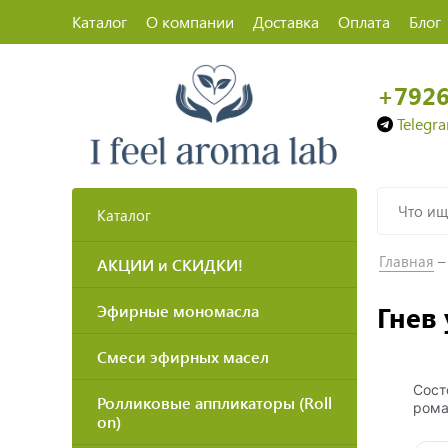
Каталог
О компании
Доставка
Оплата
Блог
+792
Telegr
Каталог
Главная
АКЦИИ и СКИДКИ!
Гнев
Эфирные мономасла
Смеси эфирных масел
Сост
Ролликовые аппликаторы (Roll
ром
on)