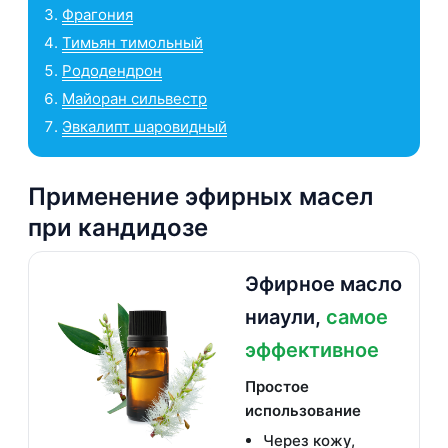
Фрагония
Тимьян тимольный
Рододендрон
Майоран сильвестр
Эвкалипт шаровидный
Применение эфирных масел
при кандидозе
Эфирное масло
ниаули,
самое
эффективное
Простое
использование
Через кожу,