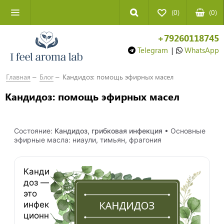
(0)
(
0
)
+79260118745
Telegram
|
WhatsApp
Главная
Блог
Кандидоз: помощь эфирных масел
Кандидоз: помощь эфирных масел
Состояние:
Кандидоз, грибковая инфекция
• Основные
эфирные масла: ниаули, тимьян, фрагония
Канди
доз —
это
инфек
ционн