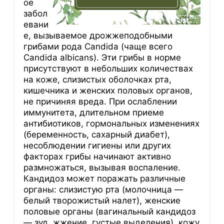
ое
забол
евани
е, вызываемое дрожжеподобными
грибами рода Candida (чаще всего
Candida albicans). Эти грибы в норме
присутствуют в небольших количествах
на коже, слизистых оболочках рта,
кишечника и женских половых органов,
не причиняя вреда. При ослаблении
иммунитета, длительном приеме
антибиотиков, гормональных изменениях
(беременность, сахарный диабет),
несоблюдении гигиены или других
факторах грибы начинают активно
размножаться, вызывая воспаление.
Кандидоз может поражать различные
органы: слизистую рта (молочница —
белый творожистый налет), женские
половые органы (вагинальный кандидоз
— зуд, жжение, густые выделения), кожу