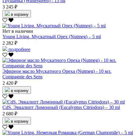
Грушанка (Wintergreen) - 15 ml
3 245 ₽
в корзину
Нет в наличии
Young Living. Мускатный Орех (Nutmeg) – 5 ml
2 282 ₽
подробнее
Эфирное масло Мускатного Ореха (Nutmeg) - 10 мл.
Compagnie des Sens
2 420 ₽
в корзину
CdS. Эвкалипт Лимонный (Eucalyptus Сitriodora) – 30 ml
2 680 ₽
в корзину