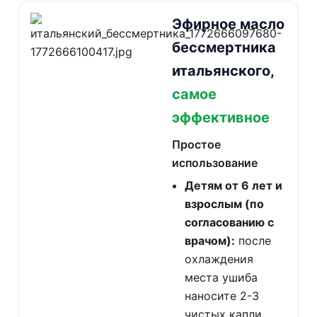
Эфирное масло
бессмертника
итальянского,
самое
эффективное
Простое
использование
Детям от 6 лет и
взрослым (по
согласованию с
врачом):
после
охлаждения
места ушиба
наносите 2-3
чистых капли