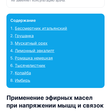
не заменяет консультацию врача.
Содержание
Бессмертник итальянский
Грушанка
Мускатный орех
Лимонный эвкалипт
Ромашка немецкая
Тысячелистник
Копайба
Имбирь
Применение эфирных масел
при напряжении мышц и связок