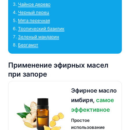
Чайное дерево
Черный перец
Мята перечная
Тропический базилик
Зеленый мандарин
Бергамот
Применение эфирных масел
при запоре
Эфирное масло
имбиря,
самое
эффективное
Простое
использование