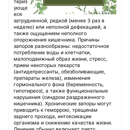
териз
ующе
еся
затрудненной, редкой (менее 3 раз в
неделю) или неполной дефекацией, а
также ощущением неполного
опорожнения кишечника. Причины
запоров разнообразны: недостаточное
потребление воды и клетчатки,
малоподвижный образ жизни, стресс,
прием некоторых лекарств
(антидепрессанты, обезболивающие,
препараты железа), изменения
гормонального фона (беременность,
гипотиреоз), а также функциональные
нарушения (синдром раздраженного
кишечника). Хронические запоры могут
приводить к геморрою, трещинам
заднего прохода, интоксикации
организма и снижению качества жизни.
Лечение обычно включает диету,