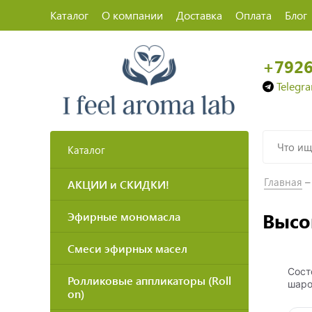
Каталог
О компании
Доставка
Оплата
Блог
+792
Telegr
Каталог
Главная
АКЦИИ и СКИДКИ!
Высо
Эфирные мономасла
Смеси эфирных масел
Сост
Ролликовые аппликаторы (Roll
шаро
on)