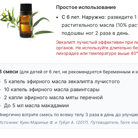
Простое использование
С 6 лет. Наружно:
разведите 1 
растительного масла (10% раст
подошвы ног 2 раза в день.
Эвкалипт лучистый эффективен при 
органов. Не используйте длительно бе
лихорадке или температуре выше 40°C
В смеси
(для детей от 6 лет, не рекомендуется беременным и
5 капель эфирного масла эвкалипта лучистого
10 капель эфирного масла равинтсары
2 капли эфирного масла мяты перечной
До 5 мл масла макадамии
Энергично вотрите смесь по всему телу 3 раза в день до улучше
Источник: Куик-Маринье Ф. и Тубул А. (2017). Путеводитель Terre vi