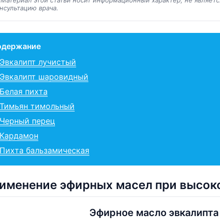
нсультацию врача.
одержание
Эвкалипт лучистый
Эвкалипт шаровидный
Белая пихта
Тимьян тимольный
Черный перец
Кардамон
Пихта бальзамическая
именение эфирных масел при высок
Эфирное масло эвкалипта