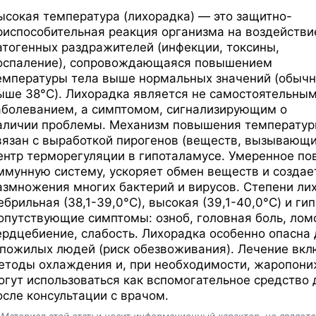
ысокая температура (лихорадка) — это защитно-
риспособительная реакция организма на воздействи
атогенных раздражителей (инфекции, токсины,
оспаление), сопровождающаяся повышением
емпературы тела выше нормальных значений (обычн
ыше 38°C). Лихорадка является не самостоятельны
аболеванием, а симптомом, сигнализирующим о
аличии проблемы. Механизм повышения температу
вязан с выработкой пирогенов (веществ, вызывающи
ентр терморегуляции в гипоталамусе. Умеренное п
ммунную систему, ускоряет обмен веществ и создае
азмножения многих бактерий и вирусов. Степени лихо
ебрильная (38,1-39,0°C), высокая (39,1-40,0°C) и г
опутствующие симптомы: озноб, головная боль, ломо
ердцебиение, слабость. Лихорадка особенно опасна 
 пожилых людей (риск обезвоживания). Лечение вкл
етоды охлаждения и, при необходимости, жаропон
огут использоваться как вспомогательное средство 
осле консультации с врачом.
️
Материал этой статьи носит информационный характер, не являет