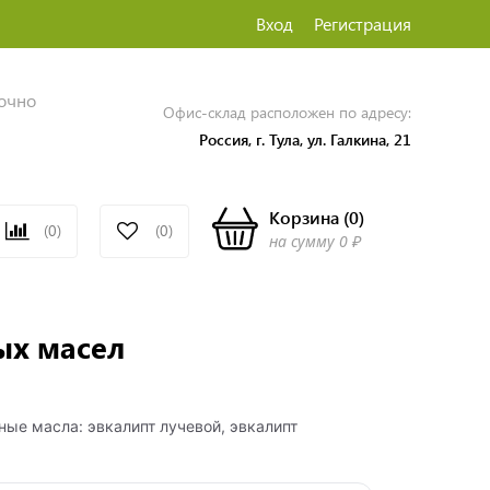
Вход
Регистрация
точно
Офис-склад расположен по адресу:
Россия, г. Тула, ул. Галкина, 21
Корзина
(
0
)
(0)
(0)
на сумму
0 ₽
ых масел
ые масла: эвкалипт лучевой, эвкалипт