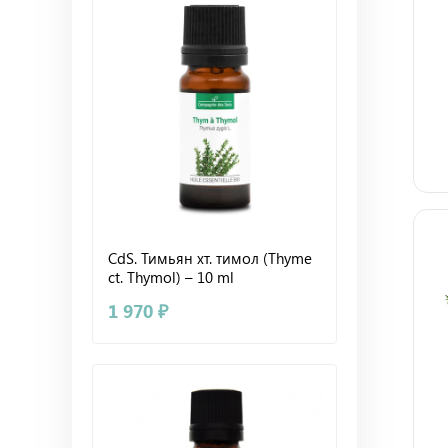
CdS. Тимьян хт. тимол (Thyme
ct. Thymol) – 10 ml
1 970 ₽