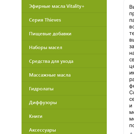
Эфирные масла Vitality+
В
п
Серия Thieves
п
в
Пищевые добавки
т
в
з
Наборы масел
н
с
Средства для ухода
ц
и
Массажные масла
р
ф
Гидролаты
С
с
Диффузоры
и
м
Книги
м
п
Аксессуары
⚠