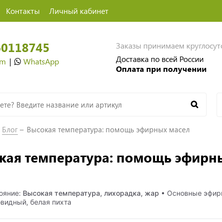
Контакты
Личный кабинет
60118745
Заказы принимаем круглосу
Доставка по всей России
am
|
WhatsApp
Оплата при получении
Блог
Высокая температура: помощь эфирных масел
кая температура: помощь эфирн
ояние:
Высокая температура, лихорадка, жар
• Основные эфирн
видный, белая пихта