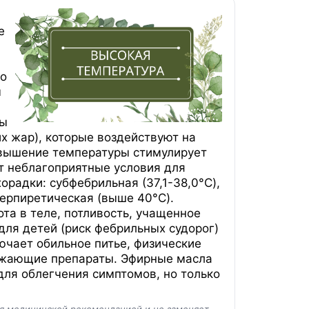
е
о
м
ры
х жар), которые воздействуют на
овышение температуры стимулирует
т неблагоприятные условия для
радки: субфебрильная (37,1-38,0°C),
иперпиретическая (выше 40°C).
та в теле, потливость, учащенное
для детей (риск фебрильных судорог)
ючает обильное питье, физические
ижающие препараты. Эфирные масла
для облегчения симптомов, но только
ся медицинской рекомендацией и не заменяет