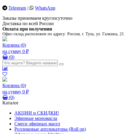
Telegram
|
WhatsApp
Заказы принимаем круглосуточно
Доставка по всей России
Оплата при получении
Офис-склад расположен по адресу:
Россия, г. Тула, ул. Галкина, 21
Корзина
(
0
)
на сумму
0 ₽
(
0
)
Корзина
(
0
)
на сумму
0 ₽
(
0
)
Каталог
АКЦИИ и СКИДКИ!
Эфирные мономасла
Смеси эфирных масел
Ролликовые аппликаторы (Roll on)